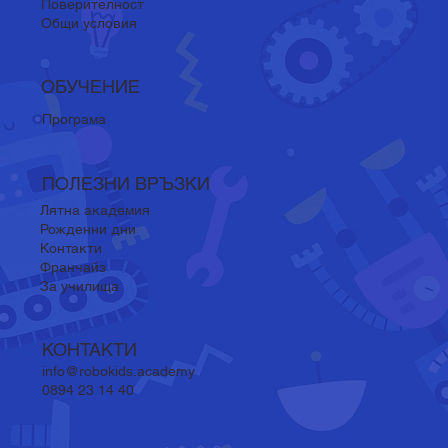
Поверителност
Общи условия
ОБУЧЕНИЕ
Програма
ПОЛЕЗНИ ВРЪЗКИ
Лятна академия
Рожденни дни
Контакти
Франчайз
За училища
КОНТАКТИ
info@robokids.academy
0894 23 14 40