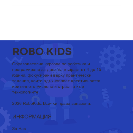
ROBO KIDS
Образователни курсове по роботика и
програмиране за деца на възраст от 4 до 15
години, фокусирани върху практически
задания, които вдъхновяват креативността,
критичното мислене и страстта към
технологиите.
2026 RoboKids. Всички права запазени.
ИНФОРМАЦИЯ
За Нас