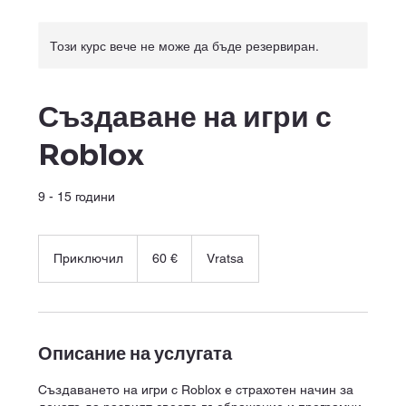
Този курс вече не може да бъде резервиран.
Създаване на игри с
Roblox
9 - 15 години
60
евро
Приключил
П
60 €
Vratsa
р
и
к
л
ю
Описание на услугата
ч
и
Създаването на игри с Roblox е страхотен начин за
л