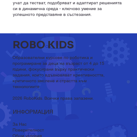
учат да тестват, подобряват и адаптират решенията
си в динамична среда - ключово умение за
успешното представяне в състезания.
ROBO KIDS
Образователни курсове по роботика и
програмиране за деца на възраст от 4 до 15
години, фокусирани върху практически
задания, които вдъхновяват креативността,
критичното мислене и страстта към
технологиите.
2026 RoboKids. Всички права запазени.
ИНФОРМАЦИЯ
За Нас
Поверителност
Общи условия