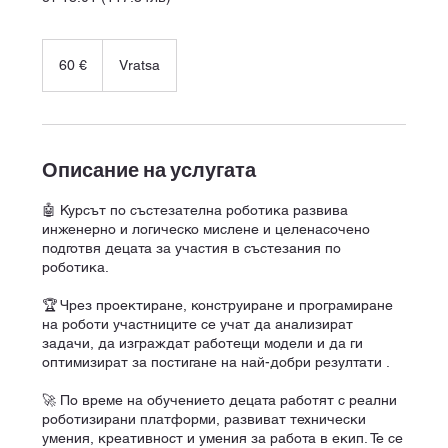
60
евро
60 €
Vratsa
Описание на услугата
🤖 Курсът по състезателна роботика развива
инженерно и логическо мислене и целенасочено
подготвя децата за участия в състезания по
роботика.
🏆 Чрез проектиране, конструиране и програмиране
на роботи участниците се учат да анализират
задачи, да изграждат работещи модели и да ги
оптимизират за постигане на най-добри резултати .
🚀 По време на обучението децата работят с реални
роботизирани платформи, развиват технически
умения, креативност и умения за работа в екип. Те се