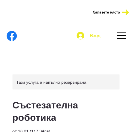
Запазете място
Вход
Тази услуга е напълно резервирана.
Състезателна
роботика
от 18.01 (117.34лв)