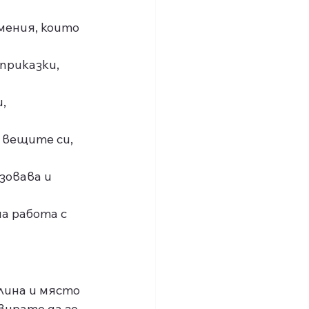
мения, които 
приказки, 
, 
 вещите си, 
овава и 
а работа с 
лина и място 
вирате да го 