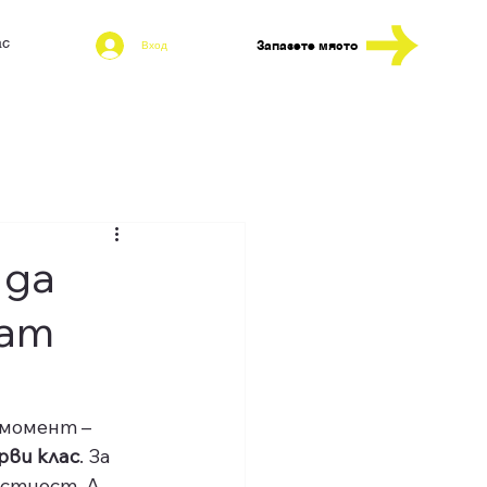
ас
Блог
Запазете място
Вход
 да
нат
момент – 
рви клас
. За 
естност. А 