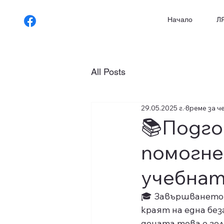
Начало
Л
All Posts
29.05.2025 г.
време за че
📚Подго
помогне
учебнат
🎓 Завършването 
краят на една без
децата това е гол