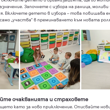
азначение. Започнете с избора на раница, моливи 
ия. Включете детето в избора – това повишава е
само „участва“ в преминаването към новата роля
айте очакванията и страховете
ището като за ново приключение. Описвайте нов