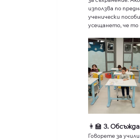
използва по предн
ученически пособ
усещането, че то 
👩‍🏫 
3. Обсъжд
Говорете за учил