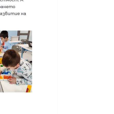
рането 
развитие на 