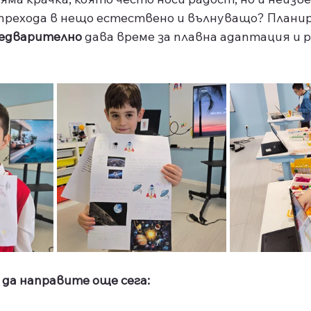
 прехода в нещо естествено и вълнуващо? Плани
редварително
 дава време за плавна адаптация и 
 да направите още сега: