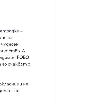
етрадки – 
не на 
 чудесен 
опитство. А 
кадемия
 РОБО 
 го очакват с 
окласници не 
ето – по 