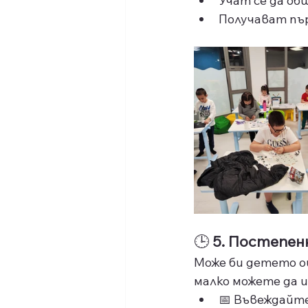
Учат се да об
Получават пър
🕒 
5. Постепе
Може би детето ощ
малко можете да и
📅 Въвеждайт