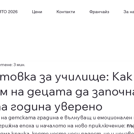
ЯТО 2026
Цени
Контакти
Франчайз
За н
тене: 3 мин.
товка за училище: Как
м на децата да започ
а година уверено
на детската градина е вълнуващ и емоционален 
грижна епоха и началото на ново приключение: 
пъ
яма крачка, която често носи радост, но и неизв