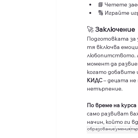
📘 Четете зае
🔢 Играйте иг
🚀 
Заключение
Подготовката за у
тя включва емоцио
любопитството. Л
момент да развиет
когато добавите и
КИДС
 – децата не
нетърпение.
По време на курса 
само развиват важ
начин, който ги в
образование
умения
пър