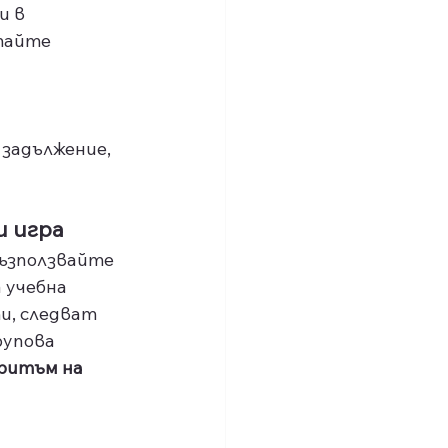
и в 
тайте 
задължение, 
и игра
ъзползвайте 
 учебна 
и, следват 
рупова 
ритъм на 