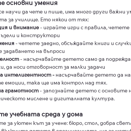
те основни умения
е научи да чете и пише, има много други важни у
та за училище. Ето някои от тях:
ия и внимание
 - играйте игри с правила, четете 
пъзели и конструктори
мения
 - четете заедно, обсъждайте книги и случки
 задаването на въпроси
елност
 - насърчавайте детето само да подрежда
хи, да носи отговорност за малки задачи
а интелигентност - 
насърчавайте детето да наз
е емоции, така ще има контрол над тях.
на грамотност
 - запознайте детето с основите н
гическото мислене и дигиталната култура.
те учебната среда у дома
е за уютен кът за учене: бюро, стол, добра свет
о включите детето в организацията, ще го моти