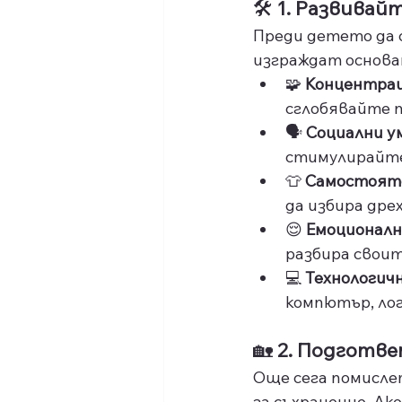
🛠️ 
1. Развивай
Преди детето да с
изграждат основа
🧩 
Концентрац
сглобявайте 
🗣️ 
Социални у
стимулирайте
👕 
Самостоят
да избира дре
😌 
Емоционалн
разбира своит
💻 
Технологич
компютър, ло
🏡 
2. Подготве
Още сега помислет
за съхранение. Ак