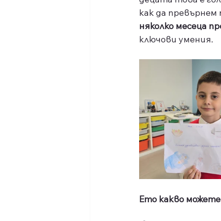
как да превърнем
няколко месеца п
ключови умения.
Ето какво можете