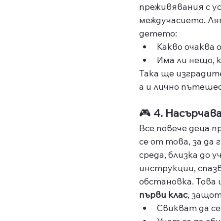
преживявания с ус
междучасието. Ля
детето:
Какво очаква 
Има ли нещо, 
Така ще изградите
а и лично пътеше
🎮 
4. Насърча
Все повече деца 
се от това, за да
среда, близка до
инструкции, спазв
обстановка. Това 
първи клас
, защот
Свикват да се