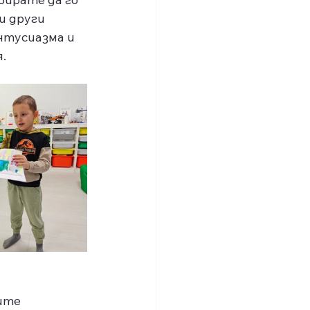
и други 
нтусиазма и 
.
ите 