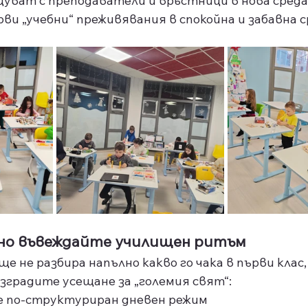
щуват с преподаватели и връстници в нова среда
ви „учебни“ преживявания в спокойна и забавна 
нно въвеждайте училищен ритъм
е не разбира напълно какво го чака в първи клас, 
зградите усещане за „големия свят“:
е по-структуриран дневен режим