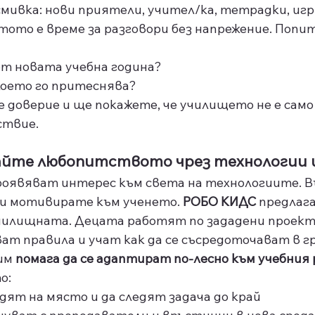
мивка: нови приятели, учител/ка, тетрадки, игр
тото е време за разговори без напрежение. Попи
от новата учебна година?
което го притеснява?
 доверие и ще покажете, че училището не е само 
ствие.
вайте любопитството чрез технологии 
проявяват интерес към света на технологиите. В
 ги мотивирате към ученето. 
РОБО КИДС 
предлага
 училищната. Децата работят по зададени проект
ат правила и учат как да се съсредоточават в г
им 
помага да се адаптират по-лесно към учебния 
о:
дят на място и да следят задача до край