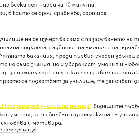
дно всеки ден – дори за 10 минути
ри, в които се брои, сравнява, сортира
чилище не се изчерпва само с пазаруването на т
нална подкрепа, развитие на умения и насърчава
ятната ваканция, преди първия учебен звънец е
е не само знания, но и увереност, умения и люб
 доза технологии и игра, както правим ние от а
 просто се подготвят за училище, те започват да
„Програмирай училищна раница“
, бъдещите първ
ни умения, но и свикват с динамиката на училищ
дъхновява и мотивира.
ви клас
училище