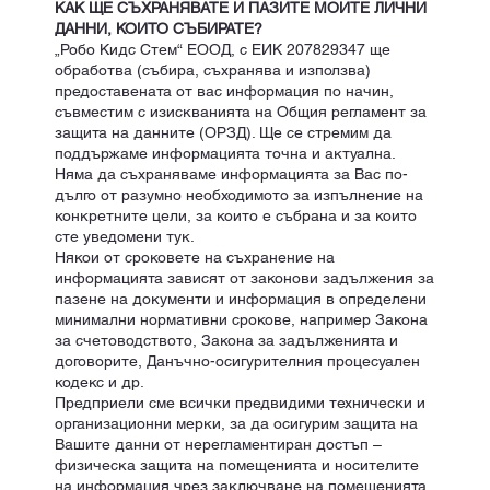
КАК ЩЕ СЪХРАНЯВАТЕ И ПАЗИТЕ МОИТЕ ЛИЧНИ
ДАННИ, КОИТО СЪБИРАТЕ?
„Робо Кидс Стем“ ЕООД, с ЕИК 207829347 ще
обработва (събира, съхранява и използва)
предоставената от вас информация по начин,
съвместим с изискванията на Общия регламент за
защита на данните (ОРЗД). Ще се стремим да
поддържаме информацията точна и актуална.
Няма да съхраняваме информацията за Вас по-
дълго от разумно необходимото за изпълнение на
конкретните цели, за които е събрана и за които
сте уведомени тук.
Някои от сроковете на съхранение на
информацията зависят от законови задължения за
пазене на документи и информация в определени
минимални нормативни срокове, например Закона
за счетоводството, Закона за задълженията и
договорите, Данъчно-осигурителния процесуален
кодекс и др.
Предприели сме всички предвидими технически и
организационни мерки, за да осигурим защита на
Вашите данни от нерегламентиран достъп –
физическа защита на помещенията и носителите
на информация чрез заключване на помещенията