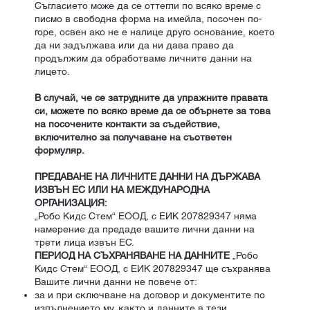
Съгласието може да се оттегли по всяко време с
писмо в свободна форма на имейла, посочен по-
горе, освен ако не е налице друго основание, което
да ни задължава или да ни дава право да
продължим да обработваме личните данни на
лицето.
В случай, че се затрудните да упражните правата
си, можете по всяко време да се обърнете за това
на посочените контакти за съдействие,
включително за получаване на съответен
формуляр.
ПРЕДАВАНЕ НА ЛИЧНИТЕ ДАННИ НА ДЪРЖАВА
ИЗВЪН ЕС ИЛИ НА МЕЖДУНАРОДНА
ОРГАНИЗАЦИЯ:
„Робо Кидс Стем“ ЕООД, с ЕИК 207829347 няма
намерение да предаде вашите лични данни на
трети лица извън ЕС.
ПЕРИОД НА СЪХРАНЯВАНЕ НА ДАННИТЕ
„Робо
Кидс Стем“ ЕООД, с ЕИК 207829347 ще съхранява
Вашите лични данни не повече от:
за и при сключване на договор и документите по
изпълнението му, както и данните в тези