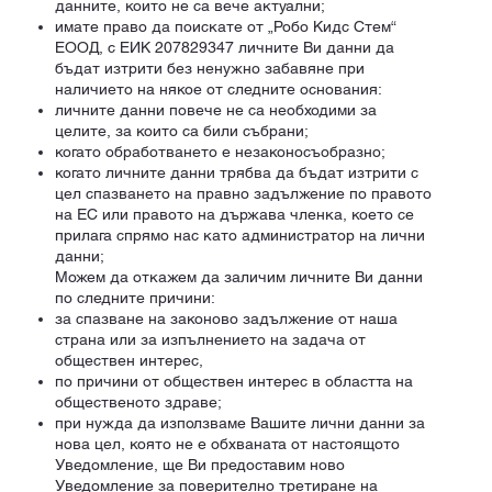
данните, които не са вече актуални;
имате право да поискате от „Робо Кидс Стем“
ЕООД, с ЕИК 207829347 личните Ви данни да
бъдат изтрити без ненужно забавяне при
наличието на някое от следните основания:
личните данни повече не са необходими за
целите, за които са били събрани;
когато обработването е незаконосъобразно;
когато личните данни трябва да бъдат изтрити с
цел спазването на правно задължение по правото
на EС или правото на държава членка, което се
прилага спрямо нас като администратор на лични
данни;
Можем да откажем да заличим личните Ви данни
по следните причини:
за спазване на законово задължение от наша
страна или за изпълнението на задача от
обществен интерес,
по причини от обществен интерес в областта на
общественото здраве;
при нужда да използваме Вашите лични данни за
нова цел, която не е обхваната от настоящото
Уведомление, ще Ви предоставим ново
Уведомление за поверително третиране на