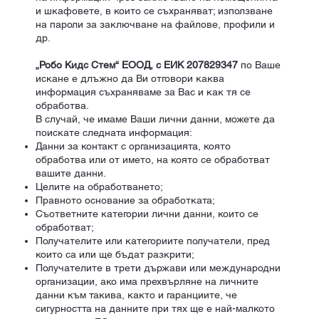
и шкафовете, в които се съхраняват; използване
на пароли за заключване на файлове, профили и
др.
„Робо Кидс Стем“ ЕООД, с ЕИК 207829347
по Ваше
искане е длъжно да Ви отговори каква
информация съхраняваме за Вас и как тя се
обработва.
В случай, че имаме Ваши лични данни, можете да
поискате следната информация:
Данни за контакт с организацията, която
обработва или от името, на която се обработват
вашите данни.
Целите на обработването;
Правното основание за обработката;
Съответните категории лични данни, които се
обработват;
Получателите или категориите получатели, пред
които са или ще бъдат разкрити;
Получателите в трети държави или международни
организации, ако има прехвърляне на личните
данни към такива, както и гаранциите, че
сигурността на данните при тях ще е най-малкото