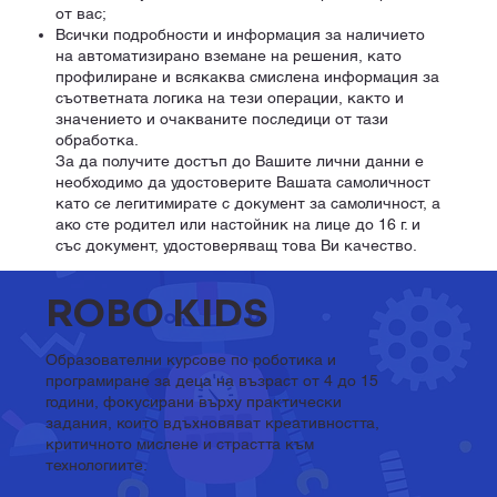
от вас;
Всички подробности и информация за наличието
на автоматизирано вземане на решения, като
профилиране и всякаква смислена информация за
съответната логика на тези операции, както и
значението и очакваните последици от тази
обработка.
За да получите достъп до Вашите лични данни е
необходимо да удостоверите Вашата самоличност
като се легитимирате с документ за самоличност, а
ако сте родител или настойник на лице до 16 г. и
със документ, удостоверяващ това Ви качество.
ROBO KIDS
Образователни курсове по роботика и
програмиране за деца на възраст от 4 до 15
години, фокусирани върху практически
задания, които вдъхновяват креативността,
критичното мислене и страстта към
технологиите.