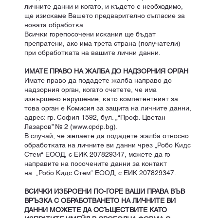
личните данни и когато, и където е необходимо,
ще изискаме Вашето предварително съгласие за
новата обработка.
Всички горепосочени искания ще бъдат
препратени, ако има трета страна (получатели)
при обработката на вашите лични данни.
ИМАТЕ ПРАВО НА ЖАЛБА ДО НАДЗОРНИЯ ОРГАН
Имате право да подадете жалба направо до
надзорния орган, когато счетете, че има
извършено нарушение, като компетентният за
това орган е Комисия за защита на личните данни,
адрес: гр. София 1592, бул. „“Проф. Цветан
Лазаров” № 2 (www.cpdp.bg).
В случай, че желаете да подадете жалба относно
обработката на личните ви данни чрез „Робо Кидс
Стем“ ЕООД, с ЕИК 207829347, можете да го
направите на посочените данни за контакт
на „Робо Кидс Стем“ ЕООД, с ЕИК 207829347.
ВСИЧКИ ИЗБРОЕНИ ПО-ГОРЕ ВАШИ ПРАВА ВЪВ
ВРЪЗКА С ОБРАБОТВАНЕТО НА ЛИЧНИТЕ ВИ
ДАННИ МОЖЕТЕ ДА ОСЪЩЕСТВИТЕ КАТО