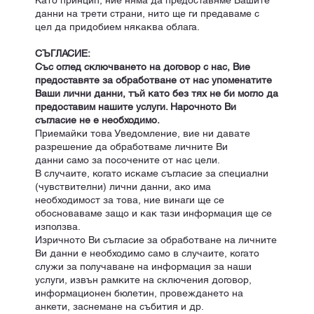
данни на трети страни, нито ще ги предаваме с
цел да придобием някаква облага.
СЪГЛАСИЕ:
Със оглед сключването на договор с нас, Вие
предоставяте за обработване от нас упоменатите
Ваши лични данни, тъй като без тях не би могло да
предоставим нашите услуги. Нарочното Ви
съгласие не е необходимо.
Приемайки това Уведомление, вие ни давате
разрешение да обработваме личните Ви
данни само за посочените от нас цели.
В случаите, когато искаме съгласие за специални
(чувствителни) лични данни, ако има
необходимост за това, ние винаги ще се
обосноваваме защо и как тази информация ще се
използва.
Изричното Ви съгласие за обработване на личните
Ви данни е необходимо само в случаите, когато
служи за получаване на информация за наши
услуги, извън рамките на сключения договор,
информационен бюлетин, провеждането на
анкети, заснемане на събития и др.