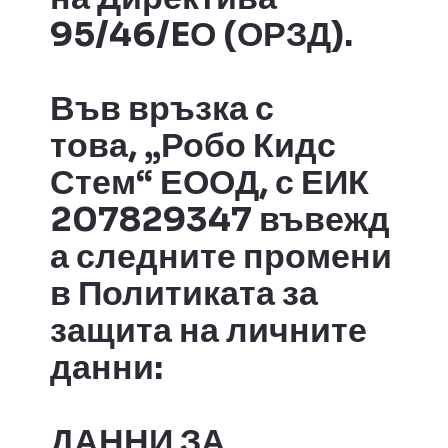
95/46/EО (ОРЗД).
Във връзка с
това,
„Робо Кидс
Стем“ ЕООД, с ЕИК
207829347
въвежд
а следните промени
в Политиката за
защита на личните
данни:
ДАННИ ЗА