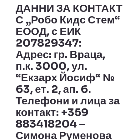
ДАННИ ЗА КОНТАКТ
С „Робо Кидс Стем“
ЕООД, с ЕИК
207829347:
Адрес:
гр. Враца,
п.к. 3000, ул.
“Екзарх Йосиф“ №
63, ет. 2, ап. 6.
Телефони и лица за
контакт:
+359
883418204 –
Симона Руменова