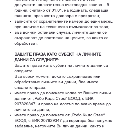
документи, включително счетоводни такива – 5
години, считано от 01.01. на годината, следваща
годината, през която договора е прекратен;
записите от охранителните камери до един месец
при наличие на техническа възможност за това;
във всички останали случаи, личните данни се
съхраняват до постигане на целите, за които се
обработват.
ВАШИТЕ ПРАВА КАТО СУБЕКТ НА ЛИЧНИТЕ
ДАННИ СА СЛЕДНИТЕ:
Вашите права като субект на личните данни са
следните:
Във всеки момент, докато съхраняваме или
обработваме личните ви данни, Вие имате
следните права:
имате право да поискате копие от Вашите лични
данни от „Робо Кидс Стем“ ЕООД, с ЕИК
207829347, и право на достъп по всяко време до
личните си данни;
имате право да поискате от „Робо Кидс Стем“
ЕООД, с ЕИК 207829347 да коригира без ненужно
забавяне, неточните Ви лични данни, както и