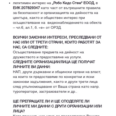
легитимен интерес на
„Робо Кидс Стем“ ЕООД, с
ЕИК 207829347
като част от вътрешните правила
за безопасност и организацията на дейността на
центъра, както и обществен интерес при
осъществяване на видеонаблюдението на обекта
– чл.6, ал.1, б. «е» от ОРЗД.
ВСИЧКИ ЗАКОННИ ИНТЕРЕСИ, ПРЕСЛЕДВАНИ ОТ
НАС ИЛИ ОТ ТРЕТИ СТРАНИ, КОИТО РАБОТЯТ ЗА
НАС, СА СЛЕДНИТЕ:
Осъществяване предмета на дейност на
дружеството и предоставяне на услуги.
СЛЕДНИТЕ ОРГАНИЗАЦИИ/ЛИЦА ЩЕ ПОЛУЧАТ
ЛИЧНИТЕ ВИ ДАННИ:
НАП, други държавни и общински органи на власт,
на които ги предоставяме по конкретни и ясни
законови задължения, както и други трети лица
след упълномощаване от Ваша страна като напр.
туроператори, застрахователи и др..
ЩЕ ПРЕПРАЩАТЕ ЛИ И ЩЕ СПОДЕЛЯТЕ ЛИ
ЛИЧНИТЕ МИ ДАННИ С ДРУГИ ОРГАНИЗАЦИИ ИЛИ
ЛИЦА?
Като принцип, ние няма да предоставяме Вашите