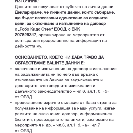
ИЗТОЧНИК:
Данните се получават от субекта на лични данни.
Декларираме, че личните данни, които събираме,
ще бъдат използвани единствено за следните
цели: за сключване и изпълнение на договор
с „Робо Кидс Стем“ ЕООД, с ЕИК
207829347,
организиране на мероприятия от
центъра или предоставяне на информация на
дейността му.
ОСНОВАНИЕТО, КОЕТО НИ ДАВА ПРАВО ДА
ОБРАБОТВАМЕ ВАШИТЕ ДАННИ Е:
сключване и изпълнение на договор и изпълнение
на задълженията ни по него във връзка с
изискванията на Закона за задълженията и
договорите, счетоводните изисквания и
данъчното законодателство – чл.6, ал.1, б. «б»
от ОРЗД.
предоставено изрично съгласие от Ваша страна за
получаване на информация за наши услуги, извън
рамките на сключения договор, информационен
бюлетин, провеждането на анкети, заснемане на
мероприятия и др. – чл.6, ал.1, б. «а», чл.7
от ОРЗД.