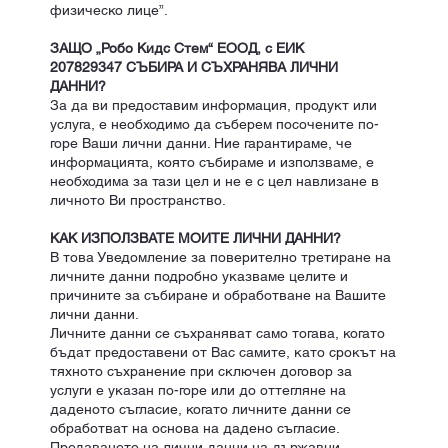
физическо лице”.
ЗАЩО „Робо Кидс Стем“ ЕООД, с ЕИК
207829347 СЪБИРА И СЪХРАНЯВА ЛИЧНИ
ДАННИ?
За да ви предоставим информация, продукт или
услуга, е необходимо да съберем посочените по-
горе Ваши лични данни. Ние гарантираме, че
информацията, която събираме и използваме, е
необходима за тази цел и не е с цел навлизане в
личното Ви пространство.
КАК ИЗПОЛЗВАТЕ МОИТЕ ЛИЧНИ ДАННИ?
В това Уведомление за поверително третиране на
личните данни подробно указваме целите и
причините за събиране и обработване на Вашите
лични данни.
Личните данни се съхраняват само тогава, когато
бъдат предоставени от Вас самите, като срокът на
тяхното съхранение при сключен договор за
услуги е указан по-горе или до оттегляне на
даденото съгласие, когато личните данни се
обработват на основа на дадено съгласие.
Предаването на лични данни на държавни