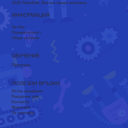
2026 RoboKids. Всички права запазени.
ИНФОРМАЦИЯ
За Нас
Поверителност
Общи условия
ОБУЧЕНИЕ
Програма
ПОЛЕЗНИ ВРЪЗКИ
Лятна академия
Рожденни дни
Контакти
Франчайз
За училища