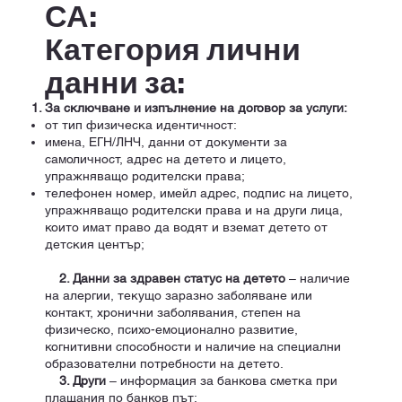
СА:
Категория лични
данни за:
За сключване и изпълнение на договор за услуги:
от тип физическа идентичност:
имена, ЕГН/ЛНЧ, данни от документи за
самоличност, адрес на детето и лицето,
упражняващо родителски права;
телефонен номер, имейл адрес, подпис на лицето,
упражняващо родителски права и на други лица,
които имат право да водят и вземат детето от
детския център;
2. Да
нни за здравен статус на детето
– наличие
на алергии, текущо заразно заболяване или
контакт, хронични заболявания, степен на
физическо, психо-емоционално развитие,
когнитивни способности и наличие на специални
образователни потребности на детето.
3. Други
– информация за банкова сметка при
плащания по банков път;