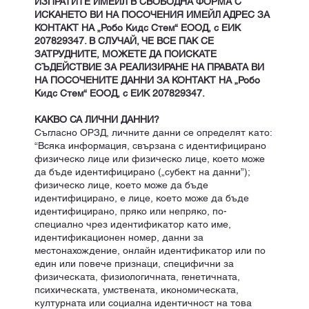
ИЗПРАТИТЕ ИМЕЙЛ В СВОБОДНА ФОРМА С
ИСКАНЕТО ВИ НА ПОСОЧЕНИЯ ИМЕЙЛ АДРЕС ЗА
КОНТАКТ НА „Робо Кидс Стем“ ЕООД, с ЕИК
207829347. В СЛУЧАЙ, ЧЕ ВСЕ ПАК СЕ
ЗАТРУДНИТЕ, МОЖЕТЕ ДА ПОИСКАТЕ
СЪДЕЙСТВИЕ ЗА РЕАЛИЗИРАНЕ НА ПРАВАТА ВИ
НА ПОСОЧЕНИТЕ ДАННИ ЗА КОНТАКТ НА „Робо
Кидс Стем“ ЕООД, с ЕИК 207829347.
КАКВО СА ЛИЧНИ ДАННИ?
Съгласно ОРЗД, личните данни се определят като:
“Всяка информация, свързана с идентифицирано
физическо лице или физическо лице, което може
да бъде идентифицирано („субект на данни”);
физическо лице, което може да бъде
идентифицирано, е лице, което може да бъде
идентифицирано, пряко или непряко, по-
специално чрез идентификатор като име,
идентификационен номер, данни за
местонахождение, онлайн идентификатор или по
един или повече признаци, специфични за
физическата, физиологичната, генетичната,
психическата, умствената, икономическата,
културната или социална идентичност на това