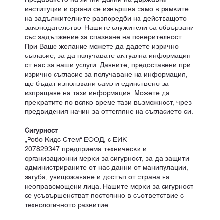
институции и органи се извършва само в рамките
на задължителните разпоредби на действащото
законодателство. Нашите служители са обвързани
със задължение за спазване на поверителност.
При Ваше желание можете да дадете изрично
съгласие, за да получавате актуална информация
от нас за наши услуги. Данните, предоставени при
изрично съгласие за получаване на информация,
ще бъдат използвани само и единствено за
изпращане на тази информация. Можете да
прекратите по всяко време тази възможност, чрез
предвидения начин за оттегляне на съгласието си.
Сигурност
„Робо Кидс Стем“ ЕООД, с ЕИК
207829347 предприема технически и
организационни мерки за сигурност, за да защити
администрираните от нас данни от манипулации,
загуба, унищожаване и достъп от страна на
неоправомощени лица. Нашите мерки за сигурност
се усъвършенстват постоянно в съответствие с
технологичното развитие.