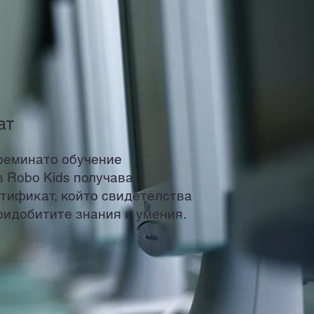
ат
реминато обучение
в Robo Kids получават
тификат, който свидетелства
ридобитите знания и умения.