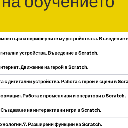
 на обучението
 компютъра и периферните му устройствата. Въведение 
игитални устройства. Въведение в Scratch.
интернет. Движение на герой в Scratch.
а с дигитални устройства. Работа с герои и сцени в Scr
формация. Работа с променливи и оператори в Scratch.
 Създаване на интерактивни игри в Scratch.
ехнологии.7. Разширени функции на Scratch.