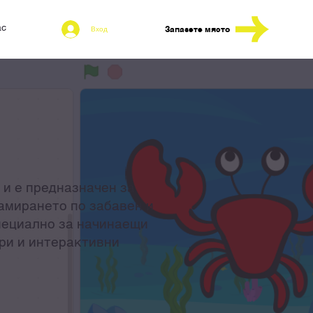
ас
Блог
Запазете място
Вход
 и е предназначен за
рамирането по забавен и
специално за начинаещи
гри и интерактивни