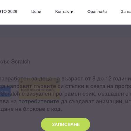
ЯТО 2026
Цени
Контакти
Франчайз
За н
със Scratch
азработен за деца на възраст от 8 до 12 години
 да направят първите си стъпки в света на прог
 Scratch е визуален програмен език, създаден 
лява на потребителите да създават анимации, и
дане на блокове с код.
ЗАПИСВАНЕ