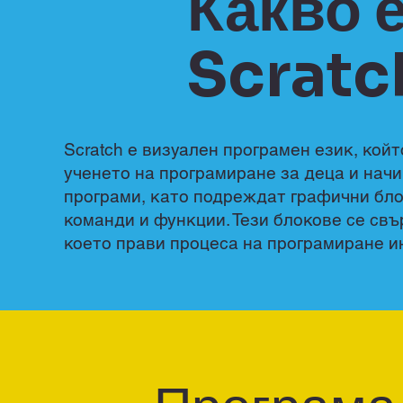
Какво 
Scratc
Scratch е визуален програмен език, кой
ученето на програмиране за деца и нач
програми, като подреждат графични бло
команди и функции. Тези блокове се свъ
което прави процеса на програмиране и