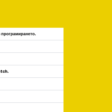
в програмирането.
atch.