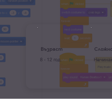
Възраст
Сложн
8 - 12 год.
Начина