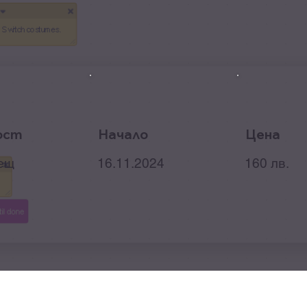
ост
Начало
Цена
ещ
16.11.2024
160 лв.