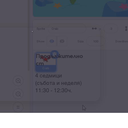
Продължително
ст
4 седмици
(събота и неделя)
11:30 - 12:30ч.