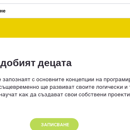
яне
идобият децата
е запознаят с основните концепции на програми
 същевременно ще развиват своите логически и 
 научат как да създават свои собствени проект
ЗАПИСВАНЕ