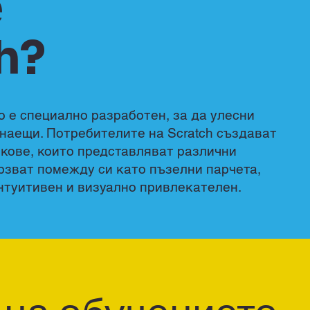
е
h?
то е специално разработен, за да улесни
инаещи. Потребителите на Scratch създават
кове, които представляват различни
рзват помежду си като пъзелни парчета,
нтуитивен и визуално привлекателен.