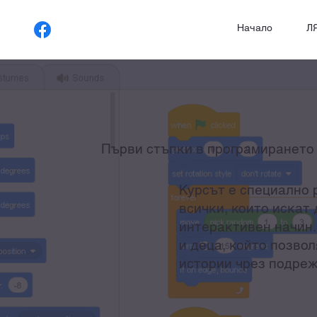
Начало
Л
Първи стъпки в програмирането 
Курсът е специално р
всички, които искат
интерактивен начин.
и деца, който позво
истории чрез подреж