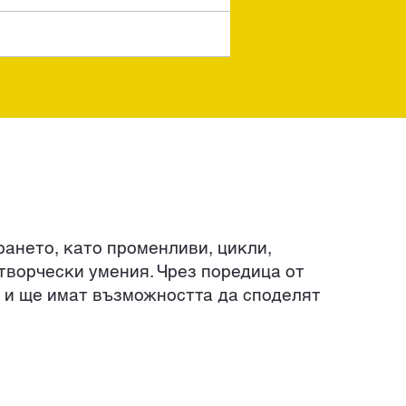
рането, като променливи, цикли,
творчески умения. Чрез поредица от
и и ще имат възможността да споделят