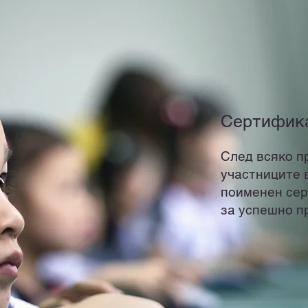
Сертифик
След всяко п
участниците 
поименен сер
за успешно п