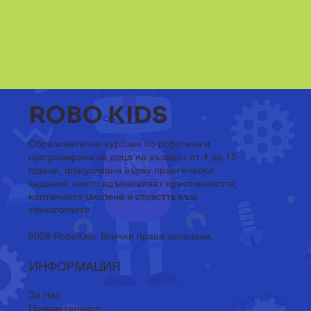
ROBO KIDS
Образователни курсове по роботика и
програмиране за деца на възраст от 4 до 15
години, фокусирани върху практически
задания, които вдъхновяват креативността,
критичното мислене и страстта към
технологиите.
2026 RoboKids. Всички права запазени.
ИНФОРМАЦИЯ
За Нас
Поверителност