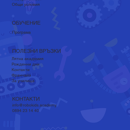
Общи условия
ОБУЧЕНИЕ
Програма
ПОЛЕЗНИ ВРЪЗКИ
Лятна академия
Рожденни дни
Контакти
Франчайз
За училища
КОНТАКТИ
info@robokids.academy
0894 23 14 40