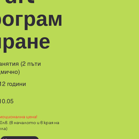
рограм
иране
анятия (2 пъти
дмично)
 12 години
10.05
моционална цена!
60лв. (в началото и в края на
ула)