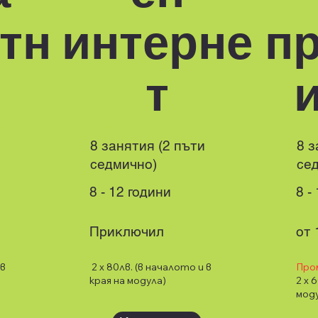
тн
интерне
п
т
8 занятия (2 пъти
8 з
седмично)
се
8 - 12 години
8 -
Приключил
от 
 в
2 x 80лв. (в началото и в
Про
края на модула)
2 x 
мод