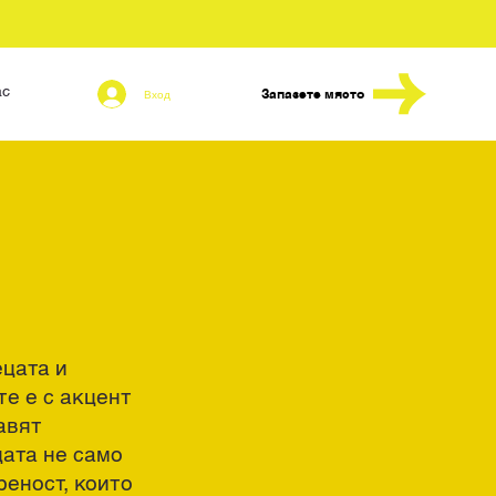
ас
Блог
Запазете място
Вход
ецата и
те е с акцент
авят
цата не само
реност, които