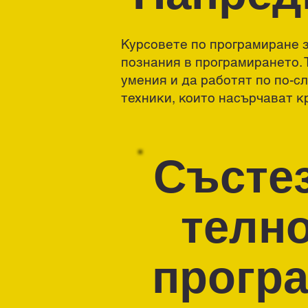
Курсовете по програмиране з
познания в програмирането. 
умения и да работят по по-с
техники, които насърчават 
Състе
телн
прогр