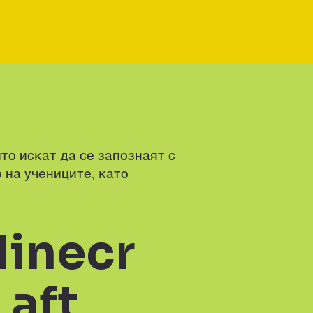
то искат да се запознаят с
 на учениците, като
inecr
aft