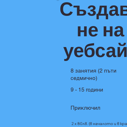
Създа
не на
уебсай
8 занятия (2 пъти
седмично)
9 - 15 години
Приключил
2 x 80лв. (в началото и в кра