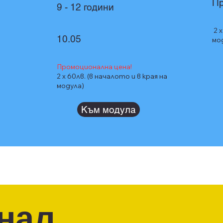
П
9 - 12 години
2 x
10.05
мо
Промоционална цена!
2 x 60лв. (в началото и в края на
модула)
Към модула
нал