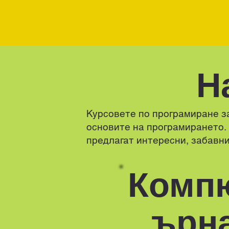
Н
Курсовете по програмиране за
основите на програмирането. 
предлагат интересни, забавн
Комп
ърн