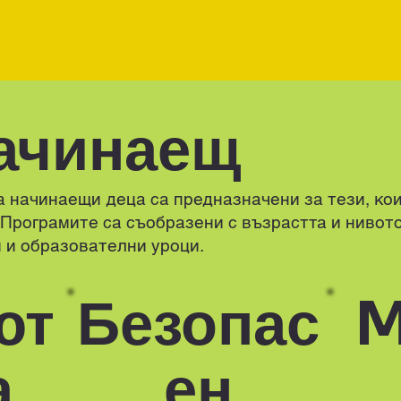
ачинаещ
 начинаещи деца са предназначени за тези, кои
Програмите са съобразени с възрастта и нивото
и и образователни уроци.
ют
Безопас
M
а
ен