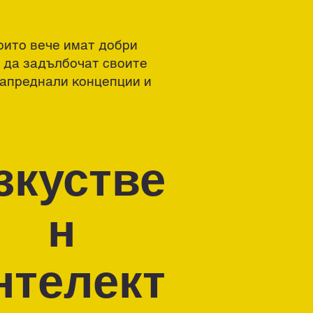
оито вече имат добри
т да задълбочат своите
напреднали концепции и
зкустве
н
нтелект