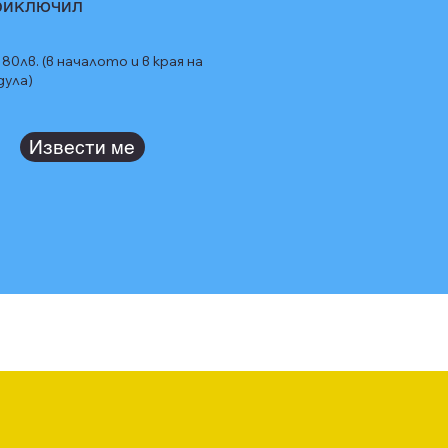
риключил
 80лв. (в началото и в края на
дула)
Извести ме