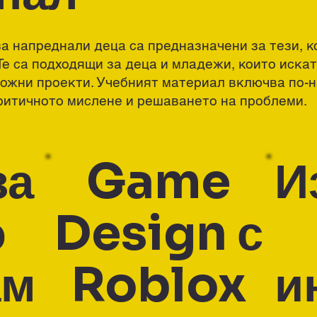
а напреднали деца са предназначени за тези, к
Те са подходящи за деца и младежи, които иска
ложни проекти. Учебният материал включва по-
критичното мислене и решаването на проблеми.
за
Game
И
о
Design с
ам
Roblox
и