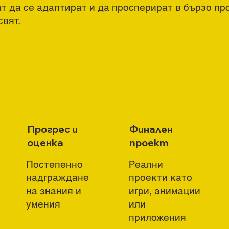
т да се адаптират и да просперират в бързо п
свят.
Прогрес и
Финален
оценка
проект
Постепенно
Реални
надграждане
проекти като
на знания и
игри, анимации
умения
или
приложения