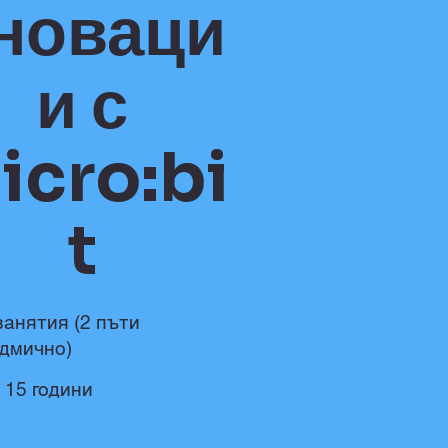
новаци
и с
icro:bi
t
занятия (2 пъти
дмично)
- 15 години