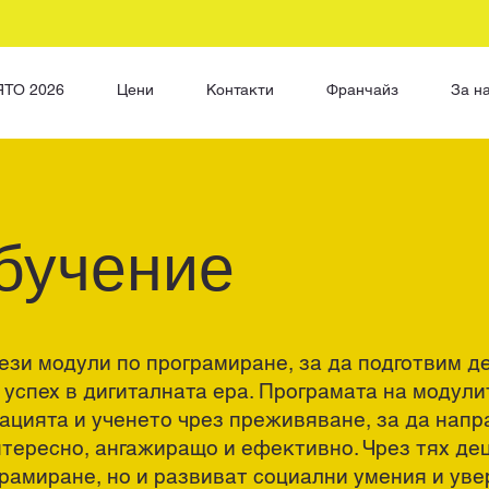
ЯТО 2026
Цени
Контакти
Франчайз
За н
бучение
зи модули по програмиране, за да подготвим д
успех в дигиталната ера. Програмата на модули
ацията и ученето чрез преживяване, за да напр
тересно, ангажиращо и ефективно. Чрез тях де
рамиране, но и развиват социални умения и уве