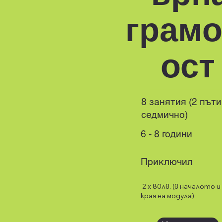
грамо
ост
8 занятия (2 пъти
седмично)
6 - 8 години
Приключил
2 x 80лв. (в началото и
края на модула)