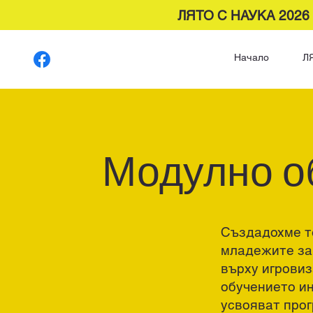
ЛЯТО С НАУКА 2026
Начало
Л
Модулно о
Създадохме те
младежите за 
върху игровиз
обучението ин
усвояват прог