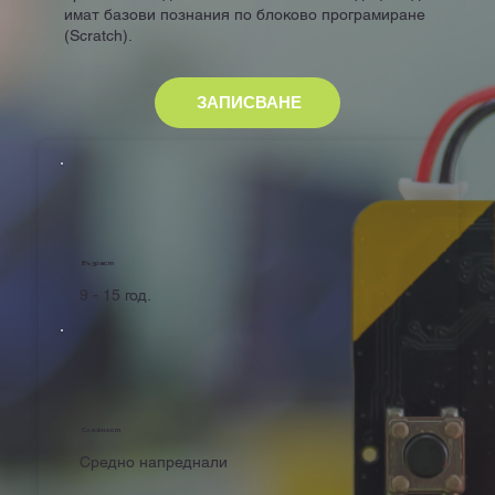
имат базови познания по блоково програмиране
(Scratch).
ЗАПИСВАНЕ
Възраст
9 - 15 год.
Сложност
Средно напреднали