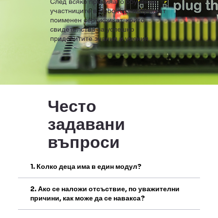
След всяко преминато обучение
участниците в Robo Kids получават
поименен сертификат, който
свидетелства за успешно
придобитите знания и умения.
Често
задавани
въпроси
1. Колко деца има в един модул?
2. Ако се наложи отсъствие, по уважителни
причини, как може да се навакса?