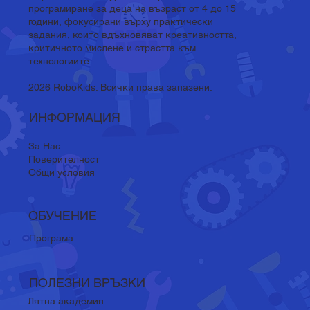
програмиране за деца на възраст от 4 до 15
години, фокусирани върху практически
задания, които вдъхновяват креативността,
критичното мислене и страстта към
технологиите.
2026 RoboKids. Всички права запазени.
ИНФОРМАЦИЯ
За Нас
Поверителност
Общи условия
ОБУЧЕНИЕ
Програма
ПОЛЕЗНИ ВРЪЗКИ
Лятна академия