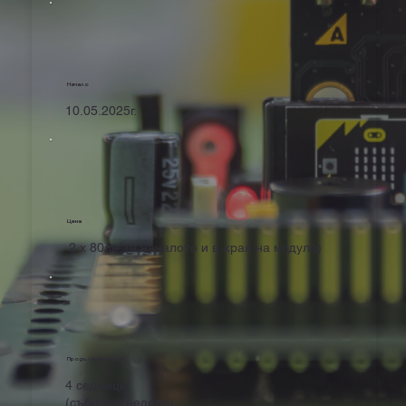
Начало
10.05.2025г.
Цена
2 x 80лв. (в началото и в края на модула)
Продължителност
4 седмици
(събота и неделя)