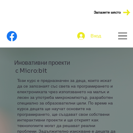
Запазете място
Вход
Иновативни проекти
с Micro:bit
Този курс е предназначен за деца, които искат
да се запознаят със света на програмирането и
електрониката чрез използването на малък и
лесен за употреба микрокомпютър, разработен
специално за образователни цели. По време на
курса децата ще научат основите на
програмирането, ще създават свои собствени
интерактивни проекти и ще открият как
технологиите могат да решават реални
проблеми. Задължително изискване е децата да