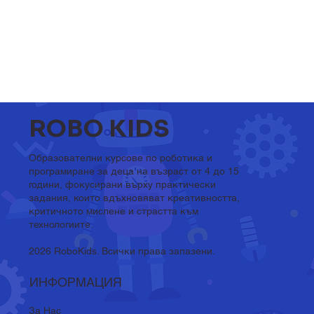
ROBO KIDS
Образователни курсове по роботика и
програмиране за деца на възраст от 4 до 15
години, фокусирани върху практически
задания, които вдъхновяват креативността,
критичното мислене и страстта към
технологиите.
2026 RoboKids. Всички права запазени.
ИНФОРМАЦИЯ
За Нас