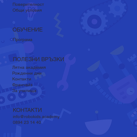
Поверителност
Общи условия
ОБУЧЕНИЕ
Програма
ПОЛЕЗНИ ВРЪЗКИ
Лятна академия
Рожденни дни
Контакти
Франчайз
За училища
КОНТАКТИ
info@robokids.academy
0894 23 14 40