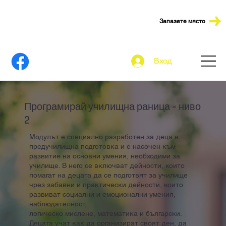
Запазете място
Вход
Програмирай училищна раница - ниво
2
Модулът e специално разработен за деца в
предучилищна подготовка и е насочен към
развитие на основни умения, необходими за
училище. В него се включват дейности, които
помагат на децата да се подготвят за училище
чрез забавни и практически дейности, които
развиват социални и емоционални умения,
наблюдателност,
логическо мислене, математика и български.
Децата учат как да организират своят ден, да