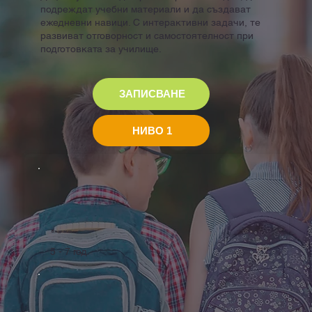
подреждат учебни материали и да създават
ежедневни навици. С интерактивни задачи, те
развиват отговорност и самостоятелност при
подготовката за училище.
ЗАПИСВАНЕ
НИВО 1
Възраст
5 - 7 год.