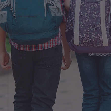
Сложност
Начинаещи
Начало
14.07
28.07
Цена
99лв.