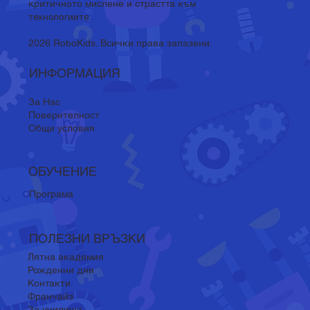
критичното мислене и страстта към
технологиите.
2026 RoboKids. Всички права запазени.
ИНФОРМАЦИЯ
За Нас
Поверителност
Общи условия
ОБУЧЕНИЕ
Програма
ПОЛЕЗНИ ВРЪЗКИ
Лятна академия
Рожденни дни
Контакти
Франчайз
За училища