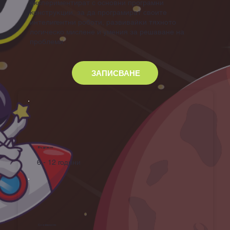
експериментират с основни програмни
конструкции, за да програмират своите
интелигентни роботи, развивайки тяхното
логическо мислене и умения за решаване на
проблеми.
ЗАПИСВАНЕ
Възраст
6 - 12 години
Сложност