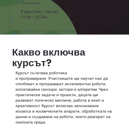
Продължителност
5 дни
(пон. - петък)
11:00 - 12:30ч
Какво включва
курсът?
Курсът съчетава роботика
и програмиране. Участниците ще научат как да
сглобяват и програмират интелигентни роботи,
използвайки сензори, мотори и алгоритми. Чрез
практически задачи и проекти, децата ще
развиват логическо мислене, работа в екип и
креативност. Курсът включва запознаване
космоса и космическите апарати, обработката на
данни и създаване на роботи, които реагират на
околната среда.