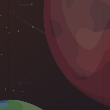
Начинаещи
Начало
25.08
Цена
99лв.
(EUR: 50,62)