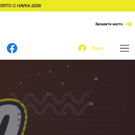
ЛЯТО С НАУКА 2026
Запазете място
Вход
Космическа мисия: Марс
Група млади космически инженери получават
мисия от "Космическата агенция" да изградят и
изпратят робот до Марс, като проучат терена,
избегнат опасности, съберат проби и
изграят база. Участниците поемат роли: пилоти,
инженери, програмисти, комуникационни
офицери и други. Децата сглобяват и
програмират LEGO конструктури, контролирайки
движенията им чрез двигатели и сензори. Те