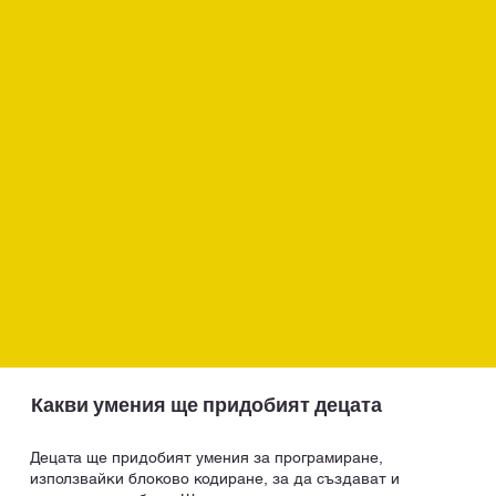
Какви умения ще придобият децата
Децата ще придобият умения за програмиране,
използвайки блоково кодиране, за да създават и